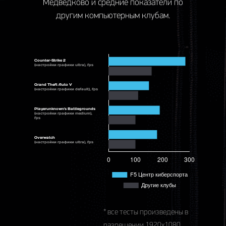
Медведково и средние показатели по
другим компьютерным клубам.
Counter-Strike 2
(настройки графики ultra), fps
Grand Theft Auto V
(настройки графики default), fps
Playerunknown's Battlegrounds
(настройки графики medium),
fps
Overwatch
(настройки графики ultra), fps
* все тесты произведены в
разрешении 1920x1080