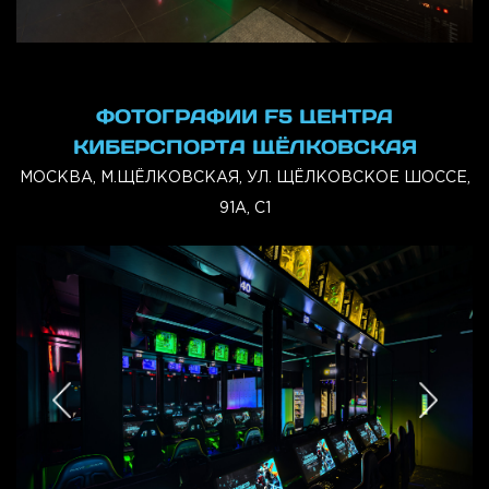
ФОТОГРАФИИ F5 ЦЕНТРА
КИБЕРСПОРТА ЩЁЛКОВСКАЯ
МОСКВА, М.ЩЁЛКОВСКАЯ, УЛ. ЩЁЛКОВСКОЕ ШОССЕ,
91А, С1