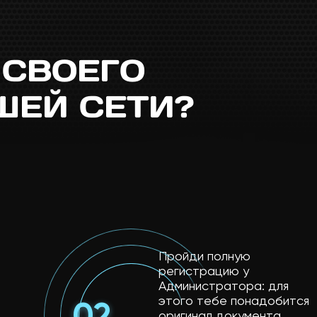
 СВОЕГО
ШЕЙ СЕТИ?
Пройди полную
регистрацию у
Администратора: для
этого тебе понадобится
оригинал документа,