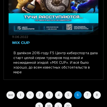
11.06.2022
MIX CUP
В далёком 2016-году F5 Центр киберспорта дала
старт целой серии турниров под новой и
неожиданной эгидой: «MIX CUP». И всё было
хорошо, до всем известных обстоятельств в
мире
все
1
<
2
3
4
5
6
7
8
9
10
>
22