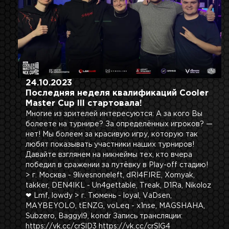
24.10.2023
Последняя неделя квалификаций Cooler
Master Cup III стартовала!
Многие из зрителей интересуются: А за кого Вы
болеете на турнире? За определённых игроков? —
нет! Мы болеем за красивую игру, которую так
любят показывать участники наших турниров!
Давайте взглянем на никнеймы тех, кто вчера
победил в сражении за путёвку в Play-off стадию!
> г. Москва - 9livesnoneleft, dRI4FIRE, Xomyak,
takker, DEN4IKL - Un4gettable, Treak, D1Ra, Nikoloz
❤ Lmf, lowdy > г. Тюмень - loyal, VaDsen,
MAYBEYOLO, tENZG, voLeq - x1nse, MAGSHAHA,
Subzero, Baggyl9, kondr Запись трансляции:
https://vk.cc/crSlD3 https://vk.cc/crSlG4