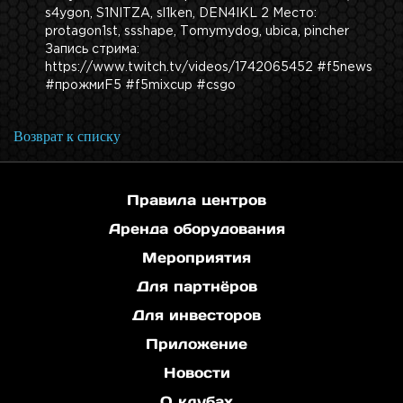
s4ygon, S1NITZA, sl1ken, DEN4IKL 2 Место:
protagon1st, ssshape, Tomymydog, ubica, pincher
Запись стрима:
https://www.twitch.tv/videos/1742065452 #f5news
#прожмиF5 #f5mixcup #csgo
Возврат к списку
Правила центров
Аренда оборудования
Мероприятия
Для партнёров
Для инвесторов
Приложение
Новости
О клубах